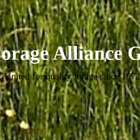
orage Alliance
...United for quality forage since 1972