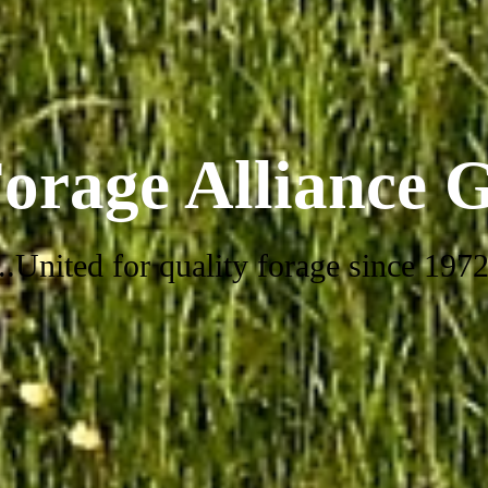
orage Alliance
...United for quality forage since 1972